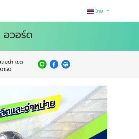
ไทย
ม อวอร์ด
แสมดำ เขต
10150