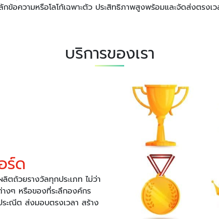
ลักข้อความหรือโลโก้เฉพาะตัว ประสิทธิภาพสูงพร้อมและจัดส่งตรงเว
บริการของเรา
อร์ด
ิตถ้วยรางวัลทุกประเภท ไม่ว่า
างๆ หรือของที่ระลึกองค์กร
ระณีต ส่งมอบตรงเวลา สร้าง