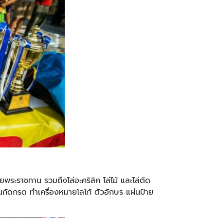
พระราชทาน รวมถึงโล่อะคริลิค โล่ไม้ และโล่ตัด
ัดกรด ทำเครื่องหมายโลโก้ ตัวอักษร แผ่นป้าย