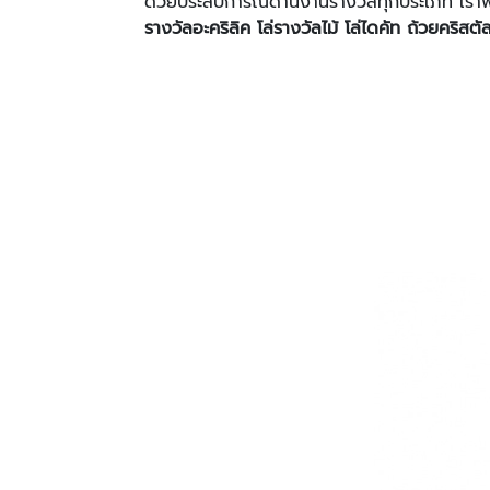
ด้วยประสบการณ์ด้านงานรางวัลทุกประเภท เรา
รางวัลอะคริลิค โล่รางวัลไม้ โล่ไดคัท ถ้วยคริส