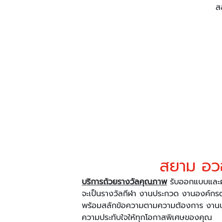
ส
สยาม อว
บริการถ้วยรางวัลคุณภาพ
รับออกแบบและผล
จะเป็นรางวัลกีฬา งานประกวด งานองค์กรต่
พร้อมสลักข้อความตามความต้องการ งานป
ความประทับใจให้ทุกโอกาสพิเศษของคุณ